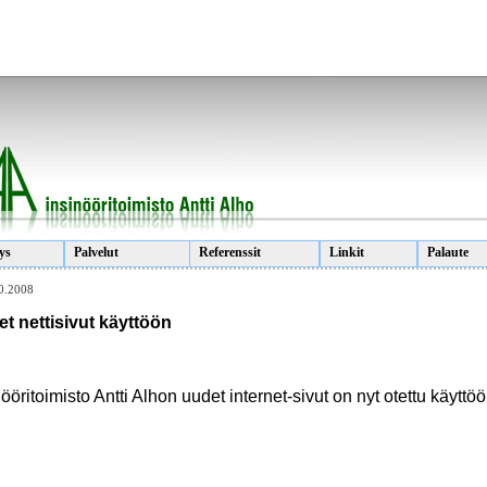
ys
Palvelut
Referenssit
Linkit
Palaute
0.2008
t nettisivut käyttöön
nööritoimisto Antti Alhon uudet internet-sivut on nyt otettu käyttöö