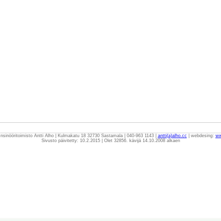
nsinööritoimisto Antti Alho | Kulmakatu 18 32730 Sastamala | 040-963 1143 |
antti(a)alho.cc
| webdesing:
ww
Sivusto päivitetty: 10.2.2015 | Olet 32856. kävijä 14.10.2008 alkaen