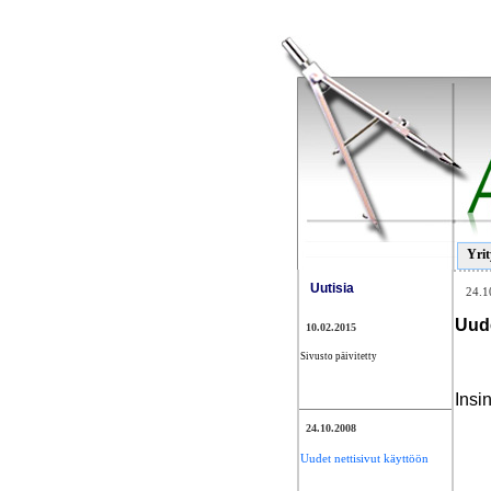
Yrit
Uutisia
24.1
Uude
10.02.2015
Sivusto päivitetty
Insi
24.10.2008
Uudet nettisivut käyttöön