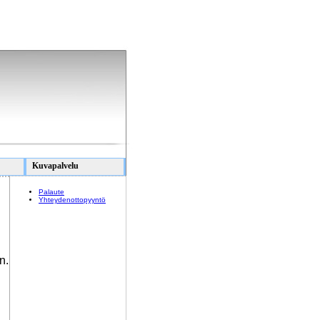
Kuvapalvelu
Palaute
Yhteydenottopyyntö
n.